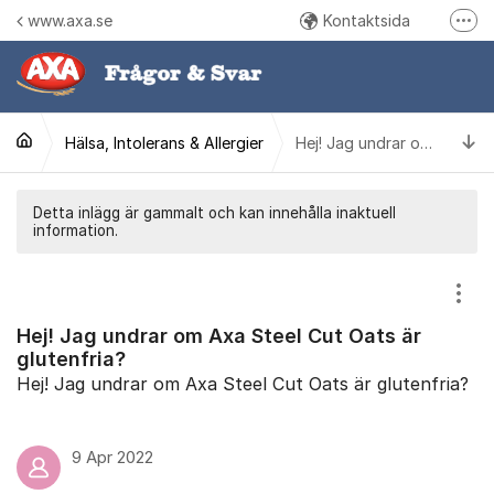
Hoppa till innehåll
www.axa.se
Kontaktsida
Fler
Följ oss på Instagram
Följ oss på Facebook
Ti
Hälsa, Intolerans & Allergier
Ring oss
Hej! Jag undrar om Axa Steel Cut Oats är glutenfria?
Detta inlägg är gammalt och kan innehålla inaktuell
information.
Visa
Hej! Jag undrar om Axa Steel Cut Oats är
glutenfria?
Hej! Jag undrar om Axa Steel Cut Oats är glutenfria?
9 Apr 2022