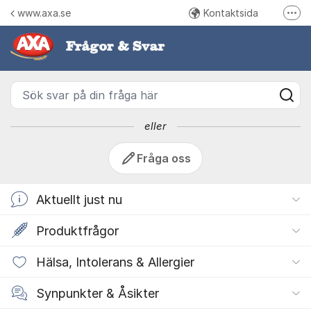
Hoppa till innehåll
www.axa.se
Kontaktsida
Fler
Axa Sverige - Lantmännen Cer
Följ oss på Instagram
Följ oss på Facebook
Sök svar på din fråga här
Ring oss
eller
Fråga oss
Aktuellt just nu
Produktfrågor
Hälsa, Intolerans & Allergier
Synpunkter & Åsikter