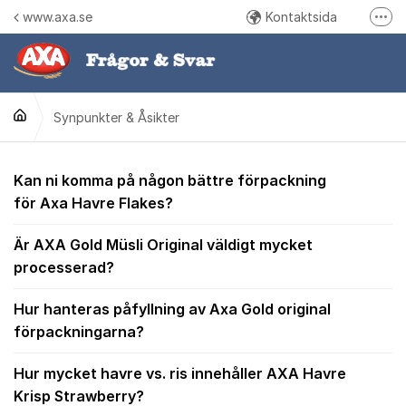
Hoppa till innehåll
www.axa.se
Kontaktsida
Fler
Följ oss på Instagram
Följ oss på Facebook
Synpunkter & Åsikter
Ring oss
Synpunkter & Åsikter
Kan ni komma på någon bättre förpackning
för Axa Havre Flakes?
Är AXA Gold Müsli Original väldigt mycket
processerad?
Hur hanteras påfyllning av Axa Gold original
förpackningarna?
Hur mycket havre vs. ris innehåller AXA Havre
Krisp Strawberry?